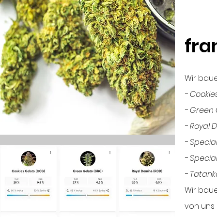
fra
Wir baue
​- Cooki
- Green 
- Royal 
- Specia
- Specia
- Tatan
Wir baue
von uns 