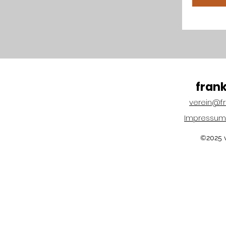
fran
verein@f
Impressum
©2025 v